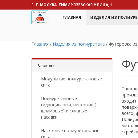
Г. МОСКВА, ТИМИРЯЗЕВСКАЯ УЛИЦА, 1
ГЛАВНАЯ
ИЗДЕЛИЯ ИЗ ПОЛИУРЕ
Главная
/
Изделия из полиуретана
/
Футеровка из
Фу
Разделы
Модульные полиуретановые
сита
Так как
произво
Полиуретановые
входит
гидроциклоны, песковые (
поверхн
шламовые) и сливные
всего, 
насадки
Полиуре
металло
Натяжные полиуретановые
скребки
сита