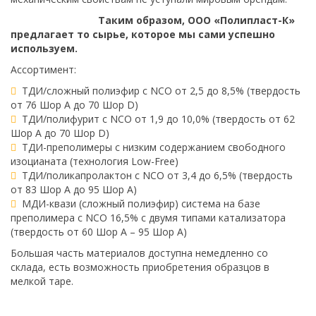
Таким образом, ООО «Полипласт-К»
предлагает то сырье, которое мы сами успешно
используем.
Ассортимент:
ТДИ/сложный полиэфир с NCO от 2,5 до 8,5% (твердость
от 76 Шор А до 70 Шор D)
ТДИ/полифурит с NCO от 1,9 до 10,0% (твердость от 62
Шор А до 70 Шор D)
ТДИ-преполимеры с низким содержанием свободного
изоцианата (технология Low-Free)
ТДИ/поликапролактон с NCO от 3,4 до 6,5% (твердость
от 83 Шор А до 95 Шор А)
МДИ-квази (сложный полиэфир) система на базе
преполимера с NCO 16,5% с двумя типами катализатора
(твердость от 60 Шор А – 95 Шор А)
Большая часть материалов доступна немедленно со
склада, есть возможность приобретения образцов в
мелкой таре.